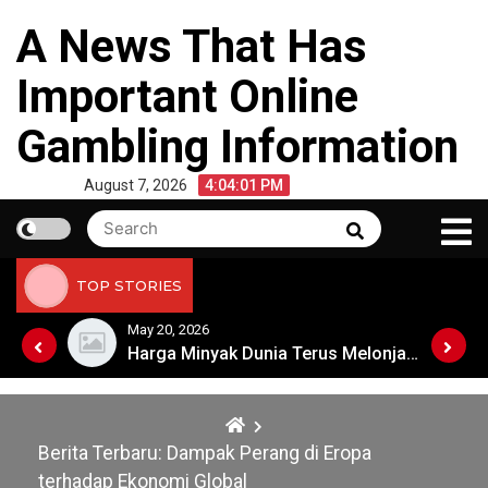
Skip
A News That Has
to
content
Important Online
Gambling Information
August 7, 2026
4:04:01 PM
Search
Search
for:
TOP STORIES
May 20, 2026
Harga Minyak Dunia Terus Melonjak: Apa Penyebabnya?
Harga Minyak Dunia Terus Melonjak: Apa Penyebabnya?
Berita Terbaru: Dampak Perang di Eropa
terhadap Ekonomi Global