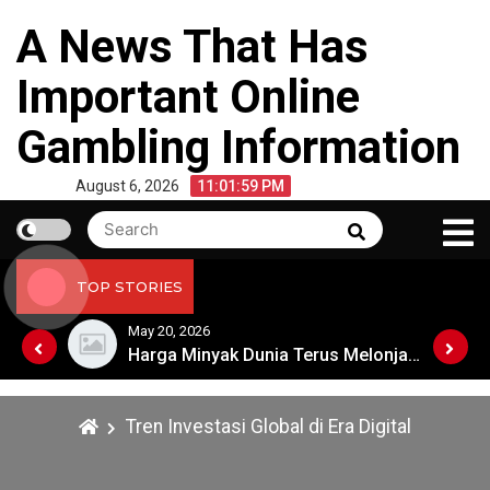
Skip
A News That Has
to
content
Important Online
Gambling Information
August 6, 2026
11:01:59 PM
Search
Search
for:
TOP STORIES
May 20, 2026
Harga Minyak Dunia Terus Melonjak: Apa Penyebabnya?
Harga Minyak Dunia Terus Melonjak: Apa Penyebabnya?
Tren Investasi Global di Era Digital