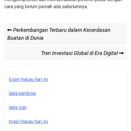
cara yang belum pernah ada sebelumnya.
Post
Previous
Perkembangan Terbaru dalam Kecerdasan
Post
Buatan di Dunia
navigation
Next
Tren Investasi Global di Era Digital
Post
togel macau hari ini
data kamboja
data sgp
togel macau hari ini