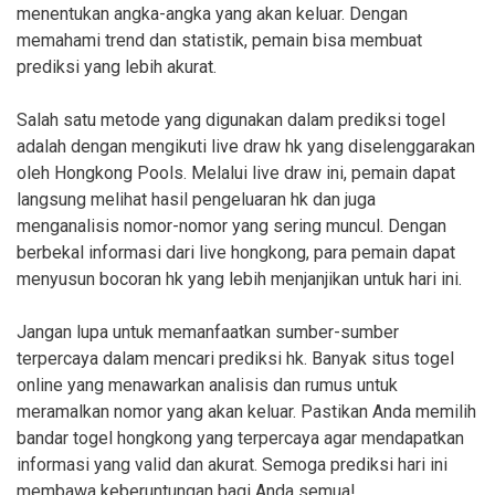
menentukan angka-angka yang akan keluar. Dengan
memahami trend dan statistik, pemain bisa membuat
prediksi yang lebih akurat.
Salah satu metode yang digunakan dalam prediksi togel
adalah dengan mengikuti live draw hk yang diselenggarakan
oleh Hongkong Pools. Melalui live draw ini, pemain dapat
langsung melihat hasil pengeluaran hk dan juga
menganalisis nomor-nomor yang sering muncul. Dengan
berbekal informasi dari live hongkong, para pemain dapat
menyusun bocoran hk yang lebih menjanjikan untuk hari ini.
Jangan lupa untuk memanfaatkan sumber-sumber
terpercaya dalam mencari prediksi hk. Banyak situs togel
online yang menawarkan analisis dan rumus untuk
meramalkan nomor yang akan keluar. Pastikan Anda memilih
bandar togel hongkong yang terpercaya agar mendapatkan
informasi yang valid dan akurat. Semoga prediksi hari ini
membawa keberuntungan bagi Anda semua!