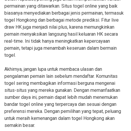
permainan yang ditawarkan. Situs togel online yang baik
biasanya menyediakan berbagai jenis permainan, termasuk
togel Hongkong dan berbagai metode prediksi. Fitur live
draw HK juga menjadi nilai plus, karena memungkinkan
pemain menyaksikan langsung hasil keluaran HK secara
real-time. Ini tidak hanya meningkatkan kepercayaan
pemain, tetapi juga menambah keseruan dalam bermain
togel.
Akhirnya, jangan lupa untuk membaca ulasan dan
pengalaman pemain lain sebelum mendaftar. Komunitas
togel sering membagikan informasi berguna mengenai
situs-situs yang mereka gunakan. Dengan memanfaatkan
sumber daya ini, pemain dapat lebih mudah menemukan
bandar togel online yang terpercaya dan sesuai dengan
preferensi mereka. Dengan pemilihan yang tepat, peluang
untuk meraih kemenangan dalam togel Hongkong akan
semakin besar.