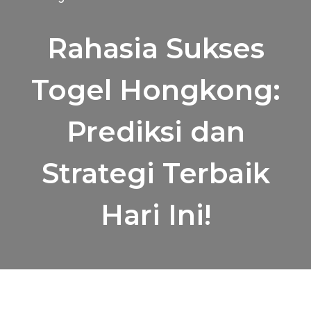
Rahasia Sukses
Togel Hongkong:
Prediksi dan
Strategi Terbaik
Hari Ini!