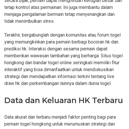
secara bijak, pemain dapat menghindari kerugian besar dan
tetap kontrol atas permainan. Ini juga membantu dalam
menjaga pengalaman bermain tetap menyenangkan dan
tidak menimbulkan stres.
Terakhir, bergabunglah dengan komunitas atau forum togel
yang memungkinkan para pemain berbagi bocoran hk dan
prediksi hk. Interaksi dengan sesama pemain dapat
memberikan wawasan tambahan yang berharga. Situs togel
hongkong dan bandar togel online seringkali memiliki fitur
interaktif yang bisa dimanfaatkan untuk mendiskusikan
strategi dan mendapatkan informasi terkini tentang live
draw hk dan perkembangan lainnya dalam dunia togel.
Data dan Keluaran HK Terbaru
Data akurat dan terbaru menjadi faktor penting bagi para
pemain togel hongkong untuk merumuskan strategi dan